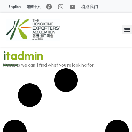
聯絡我們
English
繁體中文
itadmin
It seems we can’t find what you’re looking for.